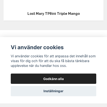
Lost Mary TP800 Triple Mango
Vi använder cookies
Vi använder cookies för att anpassa det innehåll som
visas för dig och för att du ska få bästa tänkbara
Köpvillkor
upplevelse när du handlar hos oss.
Kontakt
Kemikalietillstånd
Godkänn alla
Blogg
Inställningar
Lost Mary
© 2026 Eurobrands AB