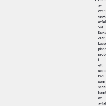
Hant
av
event
upp
avfal
Vid
läck
eller
kass
plac
prod
i
ett
sepa
kärl,
som
seda
hämt
av
avfa