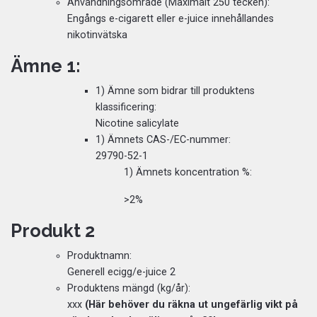
Användningsområde (Maximalt 250 tecken):
Engångs e-cigarett eller e-juice innehållandes
nikotinvätska
Ämne 1:
1) Ämne som bidrar till produktens
klassificering:
Nicotine salicylate
1) Ämnets CAS-/EC-nummer:
29790-52-1
1) Ämnets koncentration %:
>2%
Produkt 2
Produktnamn:
Generell ecigg/e-juice 2
Produktens mängd (kg/år):
xxx
(Här behöver du räkna ut ungefärlig vikt på