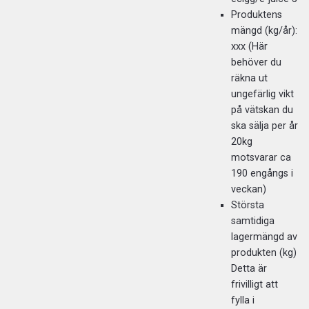
Produktens
mängd (kg/år):
xxx (Här
behöver du
räkna ut
ungefärlig vikt
på vätskan du
ska sälja per år
20kg
motsvarar ca
190 engångs i
veckan)
Största
samtidiga
lagermängd av
produkten (kg)
Detta är
frivilligt att
fylla i