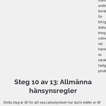
ständ
unde
beva
Se
bifo
doku
kring
rutin
vid
hant
av
särsk
farli
produ
Steg 10 av 13: Allmänna
hänsynsregler
Detta steg är till för att visa Länsstyrelsen hur du/ni ställer er till