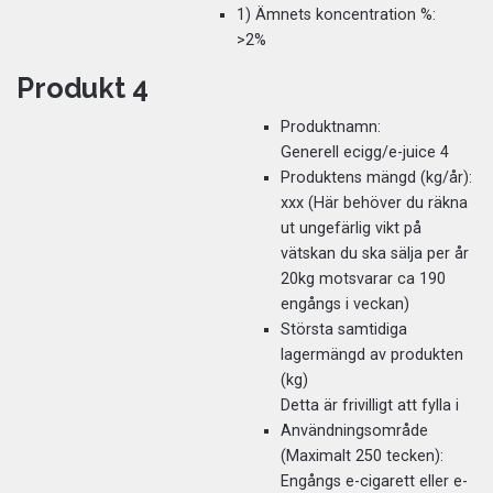
1) Ämnets koncentration %:
>2%
Produkt 4
Produktnamn:
Generell ecigg/e-juice 4
Produktens mängd (kg/år):
xxx (Här behöver du räkna
ut ungefärlig vikt på
vätskan du ska sälja per år
20kg motsvarar ca 190
engångs i veckan)
Största samtidiga
lagermängd av produkten
(kg)
Detta är frivilligt att fylla i
Användningsområde
(Maximalt 250 tecken):
Engångs e-cigarett eller e-