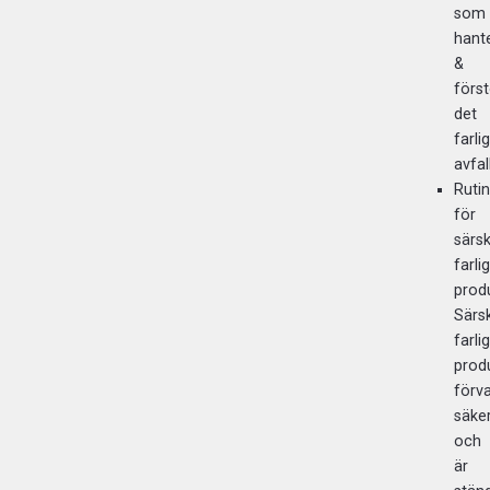
som
hant
&
först
det
farli
avfal
Rutin
för
särsk
farli
prod
Särsk
farli
prod
förv
säke
och
är