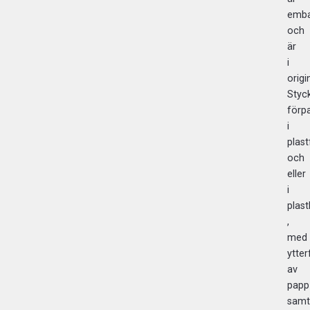
emba
och
är
i
origi
Styc
förp
i
plast
och
eller
i
plast
,
med
ytte
av
papp
samt