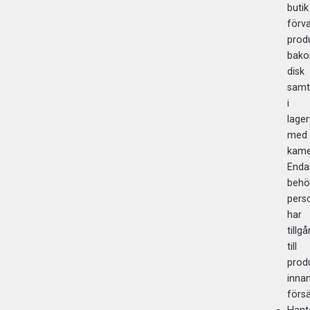
butik
förv
prod
bak
disk
samt
i
lager
med
kame
Enda
behö
pers
har
tillg
till
prod
inna
försä