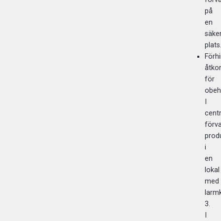
på
en
säke
plats
Förh
åtko
för
obeh
I
centr
förv
prod
i
en
lokal
med
larm
3.
I