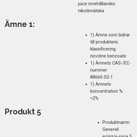
juice innehållandes
nikotinvätska.
Ämne 1:
1) Ämne som bidrar
till produktens
klassificering:
nicotine benzoate
1) Ämnets CAS-/EC-
nummer:
88660-53-1
1) Ämnets
koncentration %:
>2%
Produkt 5
Produktnamn:
Generell
ecigg/e-juice 5