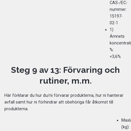
CAS-/EC-
nummer:
15197-
02-1
1)
Ämnets
koncentrat
%:
<3,6%
Steg 9 av 13: Förvaring och
rutiner, m.m.
Här förklarar du hur du/ni förvarar produkterna, hur ni hanterar
avfall samt hur ni förhindrar att obehöriga får åtkomst till
produkterna.
Maxl
(kg):