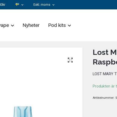
00kr
Exkl. moms
vape
Nyheter
Pod kits
Lost M
Raspb
LOST MARY T
Produkten är ty
Artikelnummer:
5