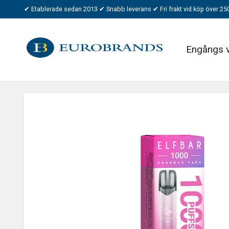
✔ Etablerade sedan 2013 ✔ Snabb leverans ✔ Fri frakt vid köp över 25
Engångs 