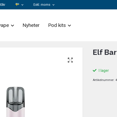
00kr
Exkl. moms
vape
Nyheter
Pod kits
Elf Ba
I lager
Artikelnummer:
4